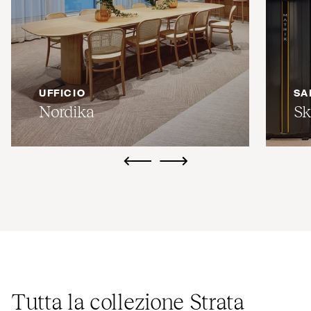
UFFICIO
SA
Nordika
Sk
ui.previous
ui.next
Tutta la collezione Strata